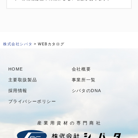
株式会社シバタ
> WEBカタログ
HOME
会社概要
主要取扱製品
事業所一覧
採用情報
シバタのDNA
プライバシーポリシー
産 業 用 資 材 の 専 門 商 社