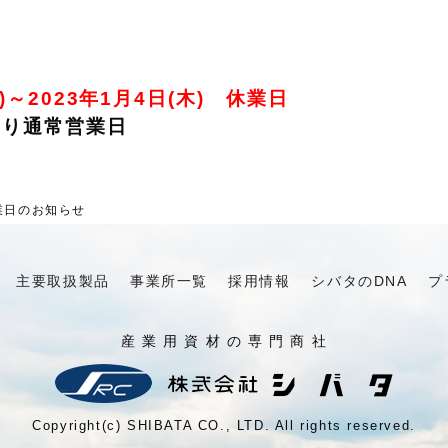
金)～2023年1月4日(木) 休業日
)より通常営業日
業日のお知らせ
主要取扱製品
事業所一覧
採用情報
シバタのDNA
プ
産 業 用 資 材 の 専 門 商 社
Copyright(c) SHIBATA CO., LTD. All rights reserved.