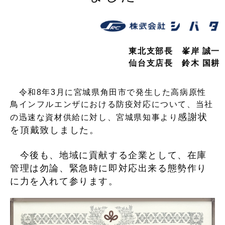
東北支部長 峯岸 誠一
仙台支店長 鈴木 国耕
令和8年3月に宮城県角田市で発生した高病原性
鳥インフルエンザにおける防疫対応について、当社
感謝状
の迅速な資材供給に対し、宮城県知事より
を頂戴致しました。
今後も、地域に貢献する企業として、在庫
管理は勿論、緊急時に即対応出来る態勢作り
に力を入れて参ります。