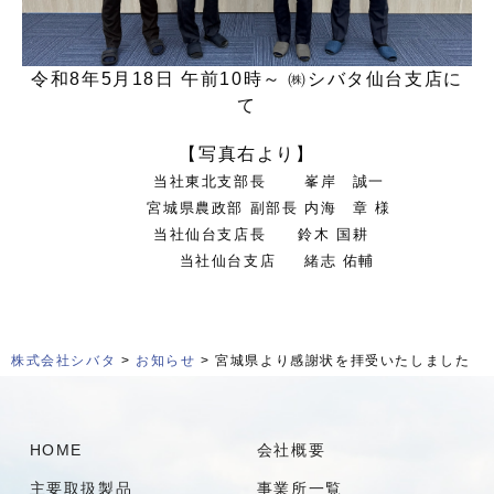
令和8年5月18日 午前10時～ ㈱シバタ仙台支店に
て
【写真右より】
当社東北支部長 峯岸 誠一
宮城県農政部 副部長 内海 章 様
当社仙台支店長 鈴木 国耕
当社仙台支店 緒志 佑輔
株式会社シバタ
>
お知らせ
> 宮城県より感謝状を拝受いたしました
HOME
会社概要
主要取扱製品
事業所一覧